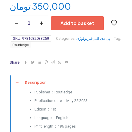
تومان
350,000
Laboratory
Add to basket
Manual
for
Strength
SKU:
9781032033259
Categories:
فیزیولوژی
,
پی دی اف
Tag:
and
Routledge
Conditioning
-2023
quantity
Share
Description
Publisher ‏ : ‎
Routledge
Publication date ‏ : ‎
May 25 2023
Edition ‏ : ‎
1st
Language ‏ : ‎
English
Print length ‏ : ‎
196 pages