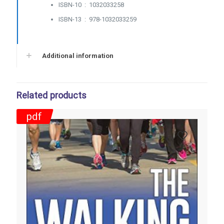
ISBN-10 ‏ : ‎
1032033258
ISBN-13 ‏ : ‎
978-1032033259
Additional information
Related products
pdf