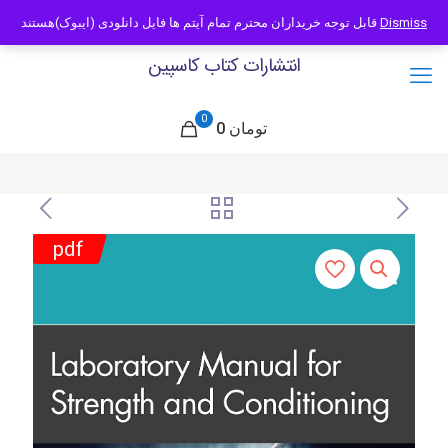
09121466294
info@caspianbook.com
قابل توجه خریداران محترم تمام آیتم ها فایل دانلودی (ایبوک)هستند
Dismiss
انتشارات کتاب کاسپین
0
0 تومان
pdf