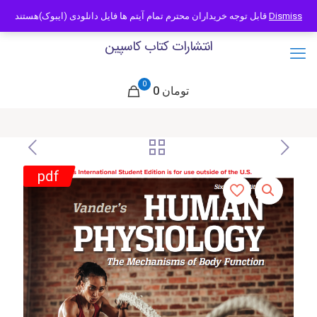
09121466294
info@caspianbook.com
قابل توجه خریداران محترم تمام آیتم ها فایل دانلودی (ایبوک)هستند
Dismiss
انتشارات کتاب کاسپین
0
0 تومان
pdf