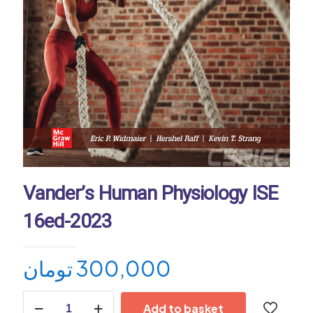
Vander’s Human Physiology ISE
16ed-2023
تومان
300,000
Vander's
Add to basket
Human