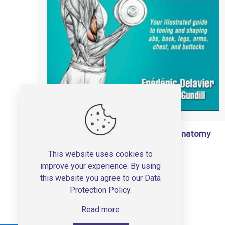
Delaviers womens strength training anatomy
workouts -2015
This website uses cookies to
تومان
200,000
improve your experience. By using
this website you agree to our
Data
Add to basket
Protection Policy
.
Read more