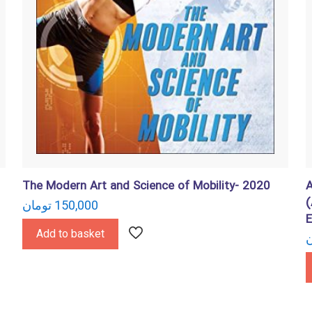
The Modern Art and Science of Mobility- 2020
A
(
تومان
150,000
E
Add to basket
ن