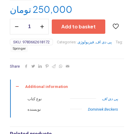
تومان
250,000
PNF
Add to basket
in
Practice:
An
SKU:
9783662618172
Categories:
فیزیولوژی
,
پی دی اف
Tag:
Illustrated
Springer
Guide
5th-
2021
Share
quantity
Additional information
پی دی اف
نوع کتاب
نویسنده
Dominiek Beckers