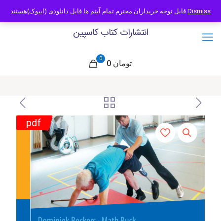
09121466294
info@caspianbook.com
قابل توجه خریداران محترم تمام آیتم ها فایل دانلودی (ایبوک)هستند
Dismiss
انتشارات کتاب کاسپین
0
0 تومان
pdf