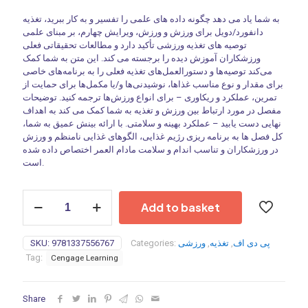
به شما یاد می دهد چگونه داده های علمی را تفسیر و به کار ببرید، تغذیه
دانفورد/دویل برای ورزش و ورزش، ویرایش چهارم، بر مبنای علمی
توصیه های تغذیه ورزشی تأکید دارد و مطالعات تحقیقاتی فعلی
ورزشکاران آموزش دیده را برجسته می کند.
این متن به شما کمک
می‌کند توصیه‌ها و دستورالعمل‌های تغذیه فعلی را به برنامه‌های خاصی
برای مقدار و نوع مناسب غذاها، نوشیدنی‌ها و/یا مکمل‌ها برای حمایت از
تمرین، عملکرد و ریکاوری – برای انواع ورزش‌ها ترجمه کنید.
توضیحات
مفصل در مورد ارتباط بین ورزش و تغذیه به شما کمک می کند به اهداف
نهایی دست یابید – عملکرد بهینه و سلامتی.
با ارائه بینش عمیق به شما،
کل فصل ها به برنامه ریزی رژیم غذایی، الگوهای غذایی نامنظم و ورزش
در ورزشکاران و تناسب اندام و سلامت مادام العمر اختصاص داده شده
است.
Nutrition
Add to basket
for
Sport
and
پی دی اف
,
تغذیه
,
ورزشی
Categories:
9781337556767
SKU:
Exercise
Tag:
Cengage Learning
4th
Edition
-2019
Share
quantity