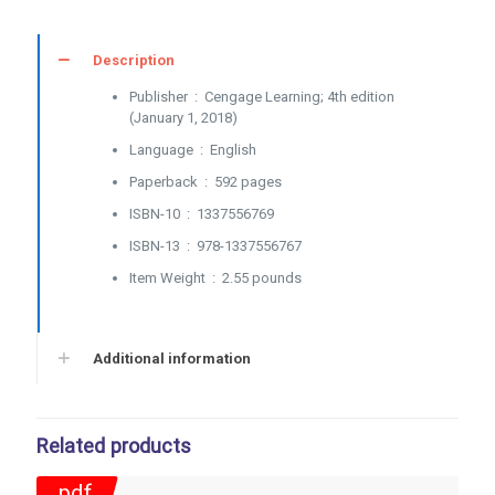
Description
Cengage Learning; 4th edition
Publisher ‏ : ‎
(January 1, 2018)
English
Language ‏ : ‎
592 pages
Paperback ‏ : ‎
1337556769
ISBN-10 ‏ : ‎
978-1337556767
ISBN-13 ‏ : ‎
2.55 pounds
Item Weight ‏ : ‎
Additional information
Related products
pdf