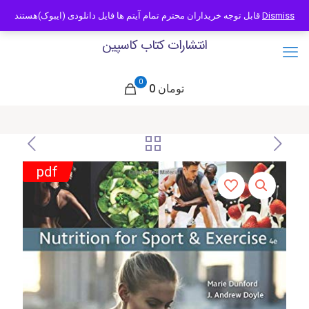
09121466294
info@caspianbook.com
Dismiss
قابل توجه خریداران محترم تمام آیتم ها فایل دانلودی (ایبوک)هستند
انتشارات کتاب کاسپین
0
0 تومان
pdf