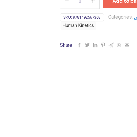
Add to ba
of
Coaching:
Categories:
ش
SKU:
9781492567363
The
Art
Human Kinetics
&
Science
Share
of
Teaching
Movement-
2021
quantity