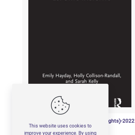
Esports Insights (Sport Business Insights)-2022
This website uses cookies to
تومان
150,000
improve your experience. By using