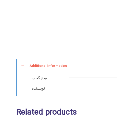
Physical
Function,
Recreational
and
Sports
Activities
-
2022
quantity
Additional information
نوع کتاب
نویسنده
Related products