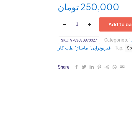
تومان
250,000
Critical
Add to ba
Rehabilitation
for
Categories:
طب ورزش٬ توانبخشی٬
SKU:
9783030870027
Partial
فیزیوتراپی٬ ماساژ٬ طب کار
Tag:
and
Sp
Total
Knee
Share
Arthroplasty:
Guidelines
and
Objective
Testing
to
Allow
Return
to