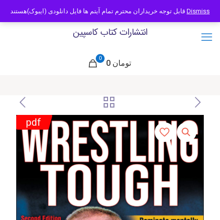
09121466294
info@caspianbook.com
قابل توجه خریداران محترم تمام آیتم ها فایل دانلودی (ایبوک)هستند
Dismiss
انتشارات کتاب کاسپین
0
0 تومان
pdf