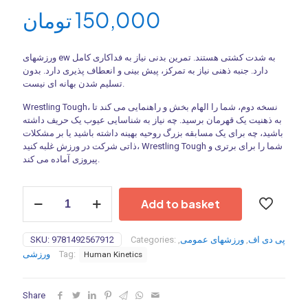
تومان
150,000
ورزشهای ew به شدت کشتی هستند. تمرین بدنی نیاز به فداکاری کامل
دارد. جنبه ذهنی نیاز به تمرکز، پیش بینی و انعطاف پذیری دارد. بدون
تسلیم شدن بهانه ای نیست.
Wrestling Tough، نسخه دوم، شما را الهام بخش و راهنمایی می کند تا
به ذهنیت یک قهرمان برسید. چه نیاز به شناسایی عیوب یک حریف داشته
باشید، چه برای یک مسابقه بزرگ روحیه بهینه داشته باشید یا بر مشکلات
ذاتی شرکت در ورزش غلبه کنید، Wrestling Tough شما را برای برتری و
پیروزی آماده می کند.
Wrestling
Add to basket
Tough-
2Nd
Edition
SKU:
9781492567912
Categories:
,
ورزشهای عمومی
,
پی دی اف
-2019
ورزشی
Tag:
Human Kinetics
quantity
Share