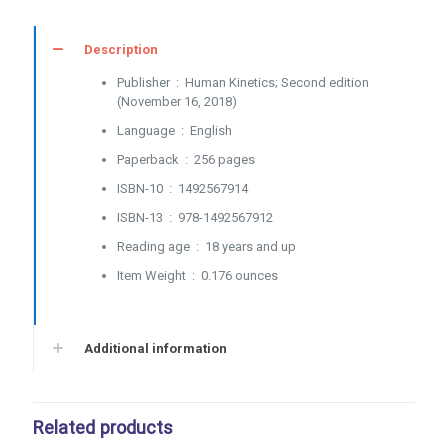
Description
Publisher ‏ : ‎
Human Kinetics; Second edition
(November 16, 2018)
Language ‏ : ‎
English
Paperback ‏ : ‎
256 pages
ISBN-10 ‏ : ‎
1492567914
ISBN-13 ‏ : ‎
978-1492567912
Reading age ‏ : ‎
18 years and up
Item Weight ‏ : ‎
0.176 ounces
Additional information
Related products