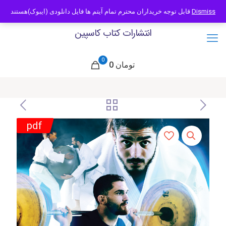
09121466294
info@caspianbook.com
قابل توجه خریداران محترم تمام آیتم ها فایل دانلودی (ایبوک)هستند
Dismiss
انتشارات کتاب کاسپین
0
0 تومان
pdf