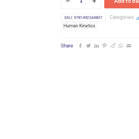
Add to ba
Theory
and
Categories:
ی
SKU:
9781492544807
Methodology
of
Human Kinetics
Training
6ed-
Share
2019
quantity