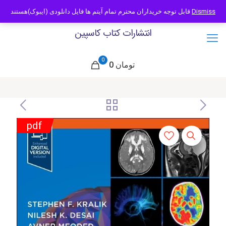
09121466294
info@caspianbook.com
قابل توجه خریداران محترم تمام آیتم ها فایل دانلودی (ایبوک)هستند
Dismiss
انتشارات کتاب کاسپین
0
0 تومان
pdf