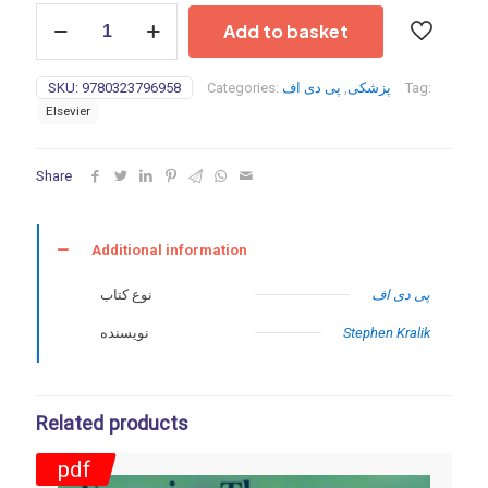
Fetal,
Add to basket
Neonatal
and
Pediatric
SKU:
9780323796958
Categories:
پی دی اف
,
پزشکی
Tag:
Neuroradiology
Elsevier
-2024
quantity
Share
Additional information
پی دی اف
نوع کتاب
نویسنده
Stephen Kralik
Related products
pdf