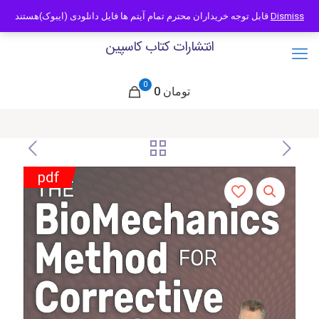
09121466294
info@caspianbook.com
قابل توجه خریداران محترم تمام آیتم ها فایل دانلودی (ایبوک)هستند
Dismiss
انتشارات کتاب کاسپین
0
0 تومان
pdf