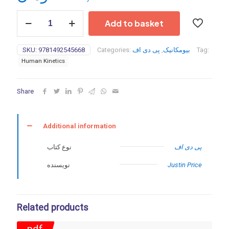
BioMechanics
Add to basket
Method
for
Corrective
SKU:
9781492545668
Categories:
پی دی اف
,
بیومکانیک
Tag:
Exercise-
Human Kinetics
2019
quantity
Share
Additional information
پی دی اف
نوع کتاب
نویسنده
Justin Price
Related products
pdf