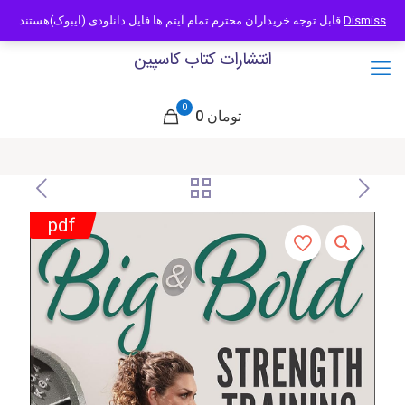
09121466294
info@caspianbook.com
قابل توجه خریداران محترم تمام آیتم ها فایل دانلودی (ایبوک)هستند
Dismiss
انتشارات کتاب کاسپین
0
0 تومان
pdf