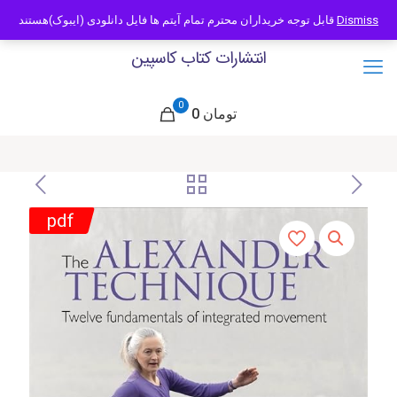
09121466294
info@caspianbook.com
قابل توجه خریداران محترم تمام آیتم ها فایل دانلودی (ایبوک)هستند
Dismiss
انتشارات کتاب کاسپین
0
0 تومان
pdf