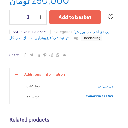
تومان
250,000
Alexander
Add to basket
Technique:
Twelve
Fundamentals
SKU:
9781912085859
Categories:
طب ورزش٬
,
پی دی اف
of
توانبخشی٬ فیزیوتراپی٬ ماساژ٬ طب کار
Tag:
Handspring
Integrated
Movement-
2021
Share
quantity
Additional information
پی دی اف
نوع کتاب
نویسنده
Penelope Easten
Related products