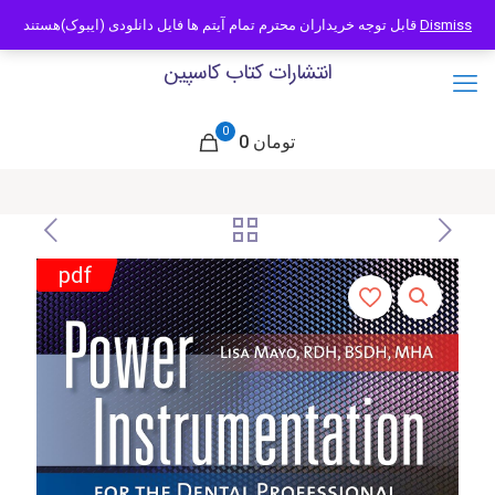
09121466294
info@caspianbook.com
قابل توجه خریداران محترم تمام آیتم ها فایل دانلودی (ایبوک)هستند
Dismiss
انتشارات کتاب کاسپین
0
0 تومان
pdf