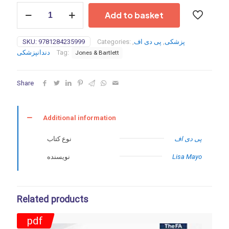
Power
Add to basket
Instrumentation
for
the
SKU:
9781284235999
Categories:
,
پی دی اف
,
پزشکی
Dental
دندانپزشکی
Tag:
Jones & Bartlett
Professional
-2023
quantity
Share
Additional information
پی دی اف
نوع کتاب
نویسنده
Lisa Mayo
Related products
pdf