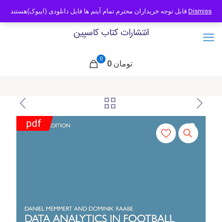
09121466294
info@caspianbook.com
قابل توجه خریداران محترم تمام آیتم ها فایل دانلودی (ایبوک)هستند
Dismiss
انتشارات کتاب کاسپین
0
0 تومان
pdf