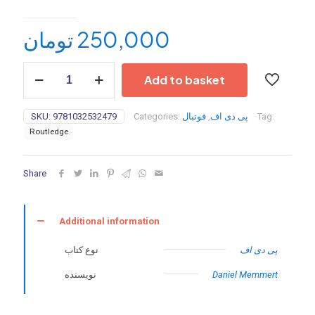
تومان
250,000
Data
Add to basket
Analytics
in
Football:
SKU:
9781032532479
Categories:
فوتبال
,
پی دی اف
Tag:
Positional
Routledge
Data
Collection,
Modelling
Share
and
Analysis
2nd
Edition-
Additional information
2024
quantity
پی دی اف
نوع کتاب
نویسنده
Daniel Memmert