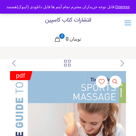
09121466294
info@caspianbook.com
قابل توجه خریداران محترم تمام آیتم ها فایل دانلودی (ایبوک)هستند
Dismiss
انتشارات کتاب کاسپین
0
0 تومان
pdf