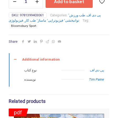
Add to basket
Guide
to
Sports
SKU:
9781399403061
Categories:
طب ورزش٬
,
پی دی اف
Massage
فیزیولوژی
,
توانبخشی٬ فیزیوتراپی٬ ماساژ٬ طب کار
Tag:
4th
Bloomsbury Sport
edition
-2023
quantity
Share
Additional information
پی دی اف
نوع کتاب
نویسنده
Tim Paine
Related products
pdf