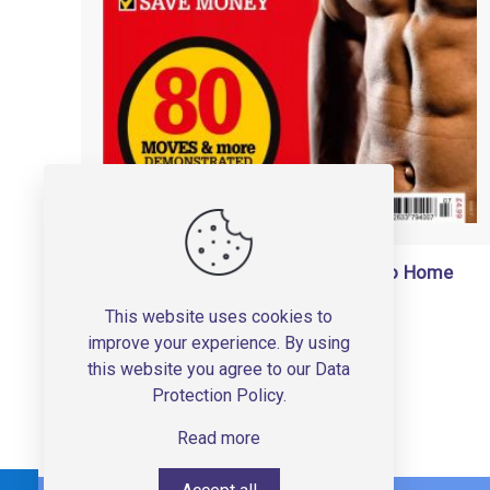
Mens Fitness The Complete Guide To Home
Workouts 2021
This website uses cookies to
150,000
تومان
improve your experience. By using
this website you agree to our
Data
Add to basket
Protection Policy
.
Read more