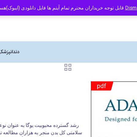
info@caspianbook.com
09121466294
انتشارات کتاب کاسپین نماینده رسم
Dism
قابل توجه خریداران محترم تمام آیتم ها فایل دانلودی (ایبوک)هستند
دندانپزشک
pdf
رشد گسترده محبوبیت یوگا به عنوان ن
سلامتی کل بدن منجر به هزاران مطالعه ت