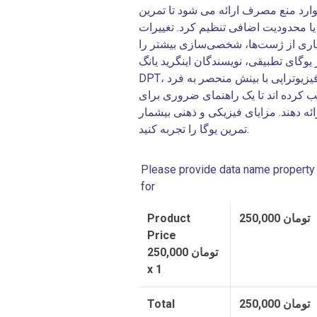
رد منع مصرف ارائه می شود تا تمرین
 یا محدودیت اضافی تنظیم کرد. تغییرات
اری از ژست‌ها، شخصی‌سازی بیشتر را
تطبیقی، نویسندگان اینگرید یانگ، MD، و کایل فاهی،
DPT، سوابق گسترده خود را در یوگا، پزشکی، و فیزیوتراپی با بینش منحصر به فرد
ب کرده اند تا یک راهنمای ضروری برای
ائه دهند. مزایای فیزیکی و ذهنی بیشمار
تمرین یوگا را تجربه کنید.
Please provide data name property
for
تومان
250,000
Product
Price
تومان
250,000
x 1
تومان
250,000
Total