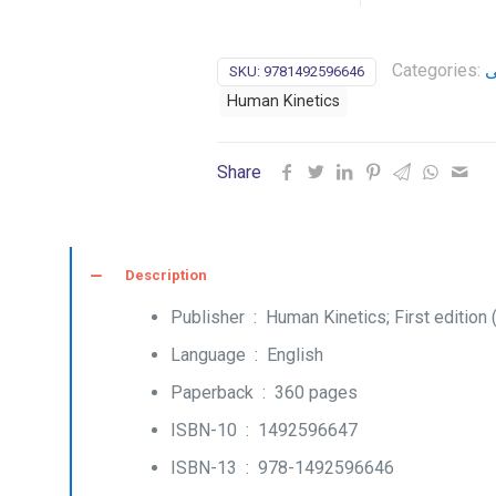
ی
Categories:
SKU:
9781492596646
Human Kinetics
Share
Description
Human Kinetics; First editio
Publisher ‏ : ‎
English
Language ‏ : ‎
360 pages
Paperback ‏ : ‎
1492596647
ISBN-10 ‏ : ‎
978-1492596646
ISBN-13 ‏ : ‎