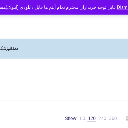
info@caspianbook.com
09121466294
انتشارات کتاب کاسپین نماینده رسم
Dism
قابل توجه خریداران محترم تمام آیتم ها فایل دانلودی (ایبوک)هستند
دندانپزشک
Show:
60
120
240
360