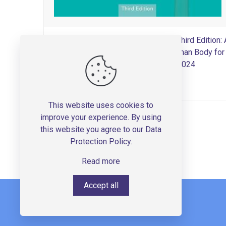
Anatomy, Physiology, and Pathology, Third Edition: 
Practical, Illustrated Guide to the Human Body for
Students and Practitioners-2024
300,000
تومان
This website uses cookies to
improve your experience. By using
this website you agree to our
Data
Protection Policy
.
Read more
Accept all