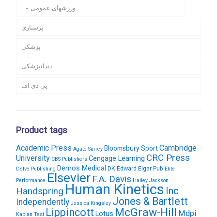
ورزشهای عمومی
پرستاری
پزشکی
دندانپزشکی
پی دی اف
Product tags
Academic Press
Cambridge
Bloomsbury Sport
Agate Surrey
CRC Press
University
Cengage Learning
CBS Publishers
Demos Medical
DK
Edward Elgar Pub
Delve Publishing
Elite
Elsevier
F.A. Davis
Performance
Hailey Jackson
Human Kinetics
Inc
Handspring
Jones & Bartlett
Independently
Jessica Kingsley
McGraw-Hill
Lippincott
Mdpi
Lotus
Kaplan Test