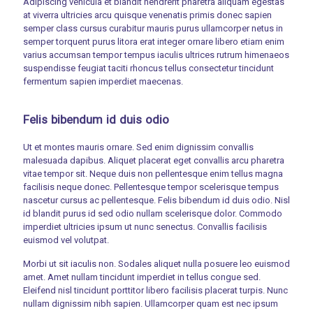
Adipiscing vehicula et blandit hendrerit pharetra aliquam egestas
at viverra ultricies arcu quisque venenatis primis donec sapien
semper class cursus curabitur mauris purus ullamcorper netus in
semper torquent purus litora erat integer ornare libero etiam enim
varius accumsan tempor tempus iaculis ultrices rutrum himenaeos
suspendisse feugiat taciti rhoncus tellus consectetur tincidunt
fermentum sapien imperdiet maecenas.
Felis bibendum id duis odio
Ut et montes mauris ornare. Sed enim dignissim convallis
malesuada dapibus. Aliquet placerat eget convallis arcu pharetra
vitae tempor sit. Neque duis non pellentesque enim tellus magna
facilisis neque donec. Pellentesque tempor scelerisque tempus
nascetur cursus ac pellentesque. Felis bibendum id duis odio. Nisl
id blandit purus id sed odio nullam scelerisque dolor. Commodo
imperdiet ultricies ipsum ut nunc senectus. Convallis facilisis
euismod vel volutpat.
Morbi ut sit iaculis non. Sodales aliquet nulla posuere leo euismod
amet. Amet nullam tincidunt imperdiet in tellus congue sed.
Eleifend nisl tincidunt porttitor libero facilisis placerat turpis. Nunc
nullam dignissim nibh sapien. Ullamcorper quam est nec ipsum