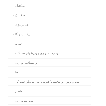
بسکتبال
بیومکانیک
فیزیولوژی
پیلاتس، یوگا
تغذیه
دوچرخه سواری و ورزشهای سه گانه
روانشناسی ورزش
شنا
طب ورزش٬ توانبخشی٬ فیزیوتراپی٬ ماساژ٬ طب کار
ماساژ
مدیریت ورزش