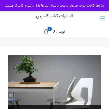
09121466294
info@caspianbook.com
قابل توجه خریداران محترم تمام آیتم ها فایل دانلودی (ایبوک)هستند
Dismiss
انتشارات کتاب کاسپین
0
0 تومان