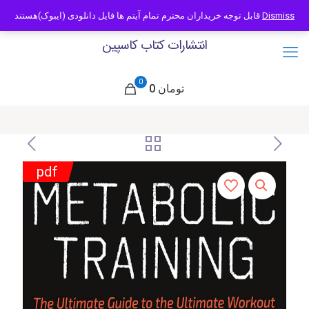
09121466294
info@caspianbook.com
قابل توجه خریداران محترم تمام آیتم ها فایل دانلودی (ایبوک)هستند
Dismiss
انتشارات کتاب کاسپین
0
0 تومان
pdf