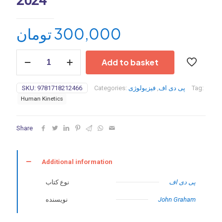
2024
تومان
300,000
Metabolic
Add to basket
Training:
The
Ultimate
SKU:
9781718212466
Categories:
فیزیولوژی
,
پی دی اف
Tag:
Guide
Human Kinetics
to
the
Ultimate
Share
Workout-
2024
quantity
Additional information
پی دی اف
نوع کتاب
نویسنده
John Graham