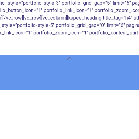
o_style=”portfolio-style-3″ portfolio_grid_gap=”5″ limit=”6″ pa
folio_button_icon=”1″ portfolio_link_icon=”1″ portfolio_zoom_ico
n][/vc_row][vc_row][vc_column][kapee_heading title_tag=”h4″ titl
yle=”portfolio-style-5″ portfolio_grid_gap=”0″ limit=”6″ pagina
lio_link_icon=”1″ portfolio_zoom_icon=”1″ portfolio_content_part=