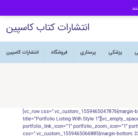
انتشارات کتاب کاسپین نماینده رسمی
انتشارات کتاب کاسپین
ی
پزشکی
پرستاری
فروشگاه
انتشارات کاسپین
[vc_row css=”.vc_custom_1559465047876{margin-botto
title=”Portfolio Listing With Style 1″][vc_empty_spac
portfolio_link_icon=”1″ portfolio_zoom_icon=”1″ port
css=”.vc_custom_1559465066885{margin-bottom: 32px !