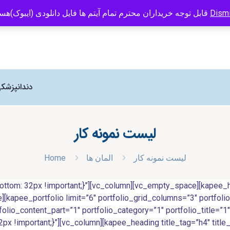
 Human Kinetics در ایران می باشد
09121466294
info@caspianbook.com
قابل توجه خریداران محترم تمام آیتم ها فایل دانلودی (ایبوک)هستند
Dism
دندانپزشک
لیست نمونه کار
Home
المان ها
لیست نمونه کار
m: 32px !important;}”][vc_column][vc_empty_space][kapee_head
e][kapee_portfolio limit=”6″ portfolio_grid_columns=”3″ portfolio
folio_content_part=”1″ portfolio_category=”1″ portfolio_title=”
important;}”][vc_column][kapee_heading title_tag=”h4″ title_se