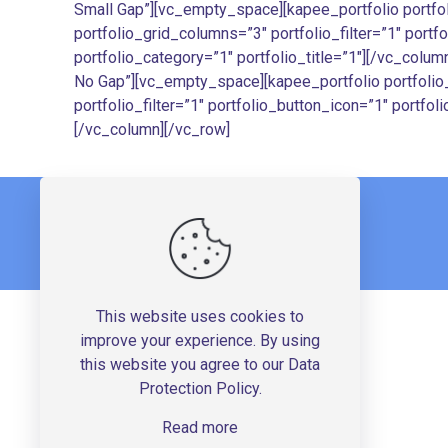
Small Gap”][vc_empty_space][kapee_portfolio portfoli
portfolio_grid_columns=”3″ portfolio_filter=”1″ port
portfolio_category=”1″ portfolio_title=”1″][/vc_colum
No Gap”][vc_empty_space][kapee_portfolio portfolio_st
portfolio_filter=”1″ portfolio_button_icon=”1″ portfo
[/vc_column][/vc_row]
This website uses cookies to
improve your experience. By using
this website you agree to our
Data
Protection Policy
.
Read more