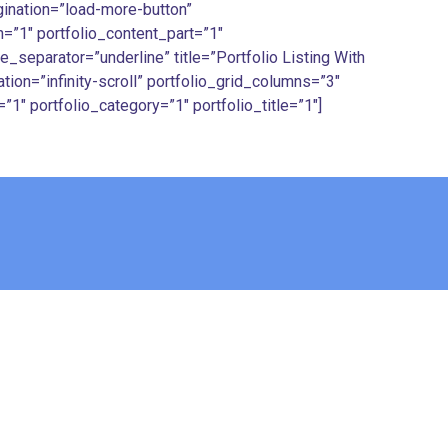
gination=”load-more-button”
n=”1″ portfolio_content_part=”1″
e_separator=”underline” title=”Portfolio Listing With
tion=”infinity-scroll” portfolio_grid_columns=”3″
”1″ portfolio_category=”1″ portfolio_title=”1″]