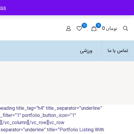
iss
0
0
0 تومان
تماس با ما
ورزشی
ing title_tag=”h4″ title_separator=”underline”
_filter=”1″ portfolio_button_icon=”1″
1″][/vc_column][/vc_row][vc_row
parator=”underline” title=”Portfolio Listing With