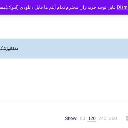
info@caspianbook.com
09121466294
انتشارات کتاب کاسپین نماینده رسم
Dism
قابل توجه خریداران محترم تمام آیتم ها فایل دانلودی (ایبوک)هستند
دندانپزشک
Show:
60
120
240
360